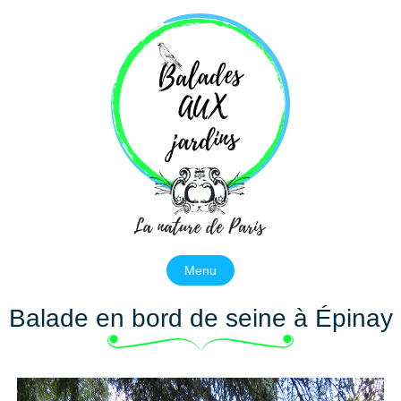
Balades aux jardins
La nature de Paris
Menu
Balade en bord de seine à Épinay