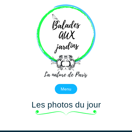
Balades aux jardins
La nature de Paris
Menu
Les photos du jour