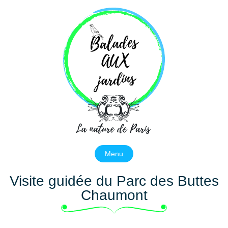
Balades aux jardins
La nature de Paris
Menu
Visite guidée du Parc des Buttes
Chaumont