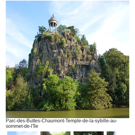
Next
Parc-des-Buttes-Chaumont-Temple-de-la-sybille-au-
Pa
sommet-de-l'île
gro