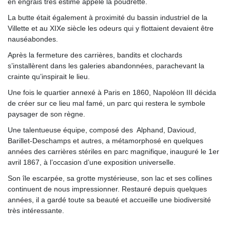
en engrais très estimé appelé la poudrette.
La butte était également à proximité du bassin industriel de la
Villette et au XIXe siècle les odeurs qui y flottaient devaient être
nauséabondes.
Après la fermeture des carrières, bandits et clochards
s’installèrent dans les galeries abandonnées, parachevant la
crainte qu’inspirait le lieu.
Une fois le quartier annexé à Paris en 1860, Napoléon III décida
de créer sur ce lieu mal famé, un parc qui restera le symbole
paysager de son règne.
Une talentueuse équipe, composé des Alphand, Davioud,
Barillet-Deschamps et autres, a métamorphosé en quelques
années des carrières stériles en parc magnifique, inauguré le 1er
avril 1867, à l’occasion d’une exposition universelle.
Son île escarpée, sa grotte mystérieuse, son lac et ses collines
continuent de nous impressionner.
Restauré depuis quelques
années, il a gardé toute sa beauté et accueille une biodiversité
très intéressante.