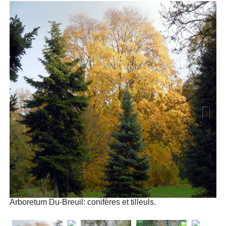
Next
Arboretum Du-Breuil: conifères et tilleuls.
Ar