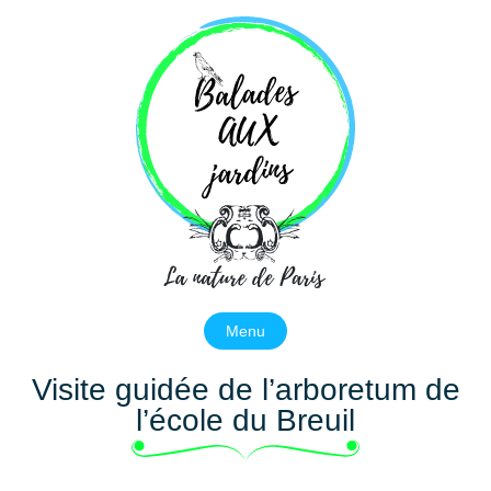
Balades aux jardins
La nature de Paris
Menu
Visite guidée de l’arboretum de
l’école du Breuil