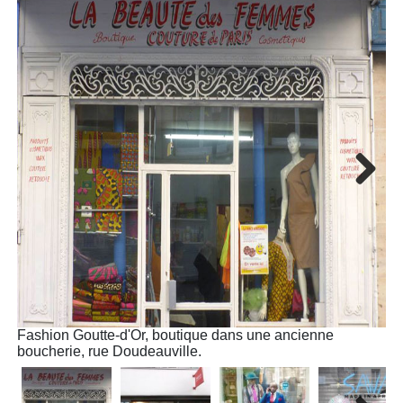
Next
Fashion Goutte-d'Or, boutique dans une ancienne
Fa
boucherie, rue Doudeauville.