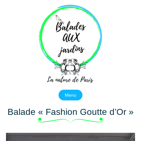
Balades aux jardins
La nature de Paris
Menu
Balade « Fashion Goutte d’Or »