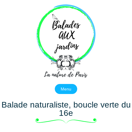
Balades aux jardins
La nature de Paris
Menu
Balade naturaliste, boucle verte du
16e