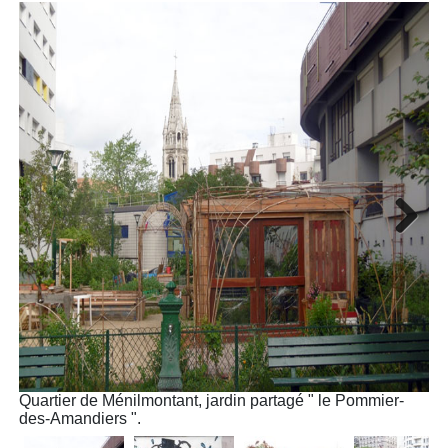
Next
Quartier de Ménilmontant, jardin partagé " le Pommier-
Qu
des-Amandiers ".
l'