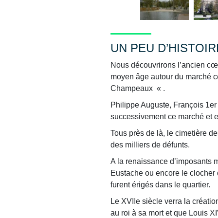
UN PEU D’HISTOIR
Nous découvrirons l’ancien cœu
moyen âge autour du marché cent
Champeaux « .
Philippe Auguste, François 1e
successivement ce marché et en 
Tous près de là, le cimetière d
des milliers de défunts.
A la renaissance d’imposants mo
Eustache ou encore le clocher 
furent érigés dans le quartier.
Le XVIIe siècle verra la créati
au roi à sa mort et que Louis XI