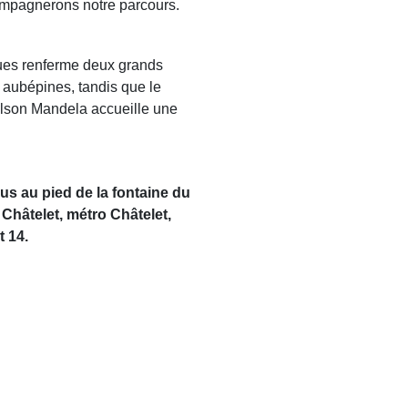
mpagnerons notre parcours.
ues renferme deux grands
r aubépines, tandis que le
lson Mandela accueille une
s au pied de la fontaine du
 Châtelet, métro Châtelet,
t 14.