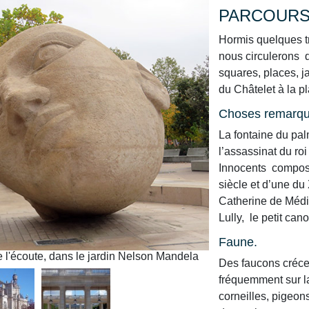
PARCOURS 
Hormis quelques t
nous circulerons d
squares, places, j
du Châtelet à la p
Choses remarqu
La fontaine du pa
l’assassinat du roi
Innocents composé
siècle et d’une du 
Catherine de Médic
Lully, le petit ca
Faune.
re l'écoute, dans le jardin Nelson Mandela
Paris centre historiq
Des faucons créce
fréquemment sur la
corneilles, pigeon