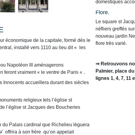
domestiques acco
Flore.
Le square st Jacq
E
néfliers greffés su
nouveau jardin Ne
r économique de la capitale, formé dès le
flore très varié.
ral, installé vers 1110 au lieu dit « les
⇒ Retrouvons nou
r ou Napoléon III aménagerons
Palmier, place du
feront vraiment « le ventre de Paris « .
lignes 1, 4, 7, 11 e
es Innocents accueillera durant des siècles
numents religieux tels l’église st
de l’église st Jacques des Boucheries
on du Palais cardinal que Richelieu lèguera
V offrira à son frère qu’on appelait