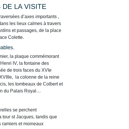
DE LA VISITE
raversées d’axes importants ,
ans les lieux calmes à travers
ardins et passages, de la place
lace Colette.
ables.
lmier, la plaque commémorant
 Henri IV, la fontaine des
e de trois faces du XVIe
XVIIIe, la colonne de la reine
is, les tombeaux de Colbert et
non du Palais Royal…
ue: Jardin du Palais royal.
Paris cent
relles se perchent
 tour st Jacques, tandis que
s ramiers et moineaux