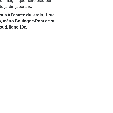
 un magnifique hêtre pleureur
du jardin japonais.
s à l’entrée du jardin, 1 rue
 métro Boulogne-Pont de st
oud, ligne 10e.