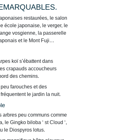
EMARQUABLES.
aponaises restaurées, le salon
ne école japonaise, le verger, le
grange vosgienne, la passerelle
 japonais et le Mont Fuji…
rpes koï s’ébattent dans
 des crapauds accoucheurs
u bord des chemins.
 peu farouches et des
fréquentent le jardin la nuit.
le
des arbres peu communs comme
raucaria dans le jardin d'hiver.
Jardin Alb
, le Gingko biloba ‘ st Cloud ‘,
ou le Diospyros lotus.