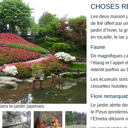
CHOSES R
Les deux maison j
de thé offert par u
jardin d’hiver, la 
en rocaille, le lac
Faune
De magnifiques ca
l’étang et l’appel
retentit parfois a
Les écureuils sont
chouettes hulottes 
Flore remarquab
Le jardin abrite 
ans le jardin japonais.
Jardin Albert-Kahn, A
le Pinus ponderosa
l’Ehretia diksonii 