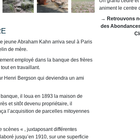
Un grand cèdre et
animent le centre 
→ Retrouvons nou
des Abondances,
RE
Cl
le jeune Abraham Kahn arriva seul à Paris
elin de mère.
idement employé dans la banque des frères
out en travaillant.
iteur Henri Bergson qui deviendra un ami
 banque, il loua en 1893 la maison de
s et sitôt devenu propriétaire, il
a l’acquisition de parcelles mitoyennes
e scènes « , juxtaposant différentes
laboré jusqu’en 1910, sur une superficie