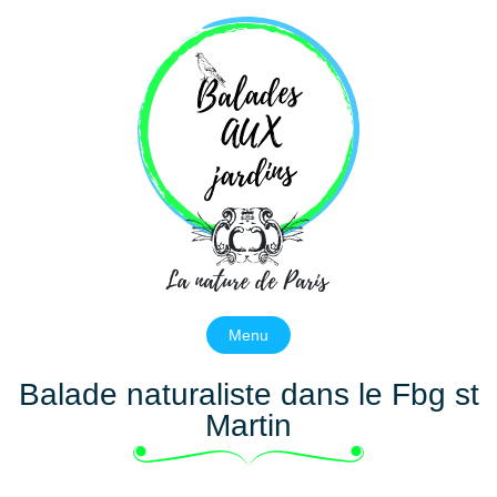
Balades aux jardins
La nature de Paris
Menu
Balade naturaliste dans le Fbg st
Martin