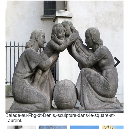
Next
Balade-au-Fbg-dt-Denis,-sculpture-dans-le-square-st-
Ba
Laurent.