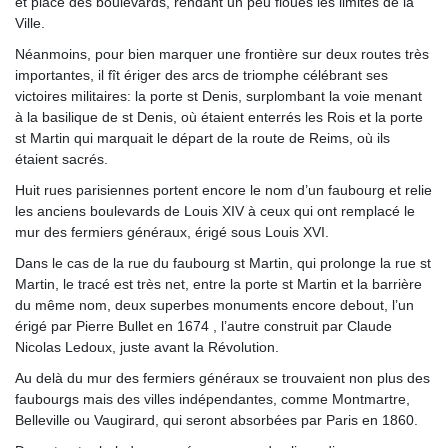
et place des boulevards, rendant un peu floues les limites de la
Ville.
Néanmoins, pour bien marquer une frontière sur deux routes très
importantes, il fît ériger des arcs de triomphe célébrant ses
victoires militaires: la porte st Denis, surplombant la voie menant
à la basilique de st Denis, où étaient enterrés les Rois et la porte
st Martin qui marquait le départ de la route de Reims, où ils
étaient sacrés.
Huit rues parisiennes portent encore le nom d’un faubourg et relie
les anciens boulevards de Louis XIV à ceux qui ont remplacé le
mur des fermiers généraux, érigé sous Louis XVI.
Dans le cas de la rue du faubourg st Martin, qui prolonge la rue st
Martin, le tracé est très net, entre la porte st Martin et la barrière
du même nom, deux superbes monuments encore debout, l’un
érigé par Pierre Bullet en 1674 , l’autre construit par Claude
Nicolas Ledoux, juste avant la Révolution.
Au delà du mur des fermiers généraux se trouvaient non plus des
faubourgs mais des villes indépendantes, comme Montmartre,
Belleville ou Vaugirard, qui seront absorbées par Paris en 1860.