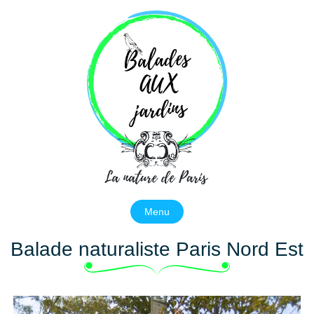
Balades aux jardins
La nature de Paris
Menu
Balade naturaliste Paris Nord Est